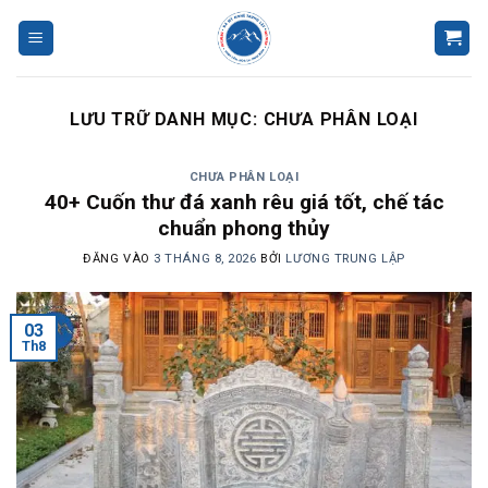
Bỏ
qua
nội
dung
LƯU TRỮ DANH MỤC:
CHƯA PHÂN LOẠI
CHƯA PHÂN LOẠI
40+ Cuốn thư đá xanh rêu giá tốt, chế tác
chuẩn phong thủy
ĐĂNG VÀO
3 THÁNG 8, 2026
BỞI
LƯƠNG TRUNG LẬP
03
Th8