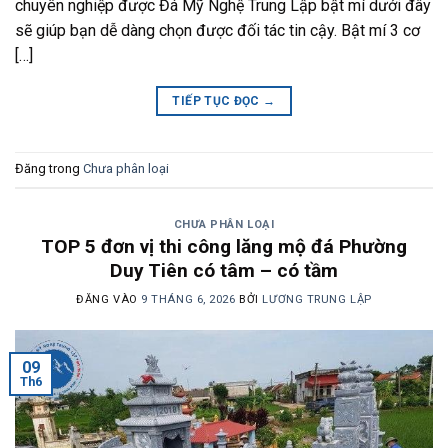
chuyên nghiệp được Đá Mỹ Nghệ Trung Lập bật mí dưới đây
sẽ giúp bạn dễ dàng chọn được đối tác tin cậy. Bật mí 3 cơ
[…]
TIẾP TỤC ĐỌC
→
Đăng trong
Chưa phân loại
CHƯA PHÂN LOẠI
TOP 5 đơn vị thi công lăng mộ đá Phường
Duy Tiên có tâm – có tầm
ĐĂNG VÀO
9 THÁNG 6, 2026
BỞI
LƯƠNG TRUNG LẬP
09
Th6