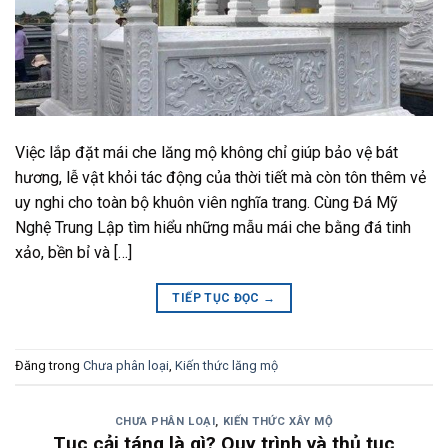
Việc lắp đặt mái che lăng mộ không chỉ giúp bảo vệ bát
hương, lễ vật khỏi tác động của thời tiết mà còn tôn thêm vẻ
uy nghi cho toàn bộ khuôn viên nghĩa trang. Cùng Đá Mỹ
Nghệ Trung Lập tìm hiểu những mẫu mái che bằng đá tinh
xảo, bền bỉ và […]
TIẾP TỤC ĐỌC
→
Đăng trong
Chưa phân loại
,
Kiến thức lăng mộ
CHƯA PHÂN LOẠI
,
KIẾN THỨC XÂY MỘ
Tục cải táng là gì? Quy trình và thủ tục