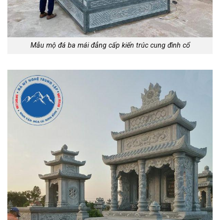
Mẫu mộ đá ba mái đẳng cấp kiến trúc cung đình cổ