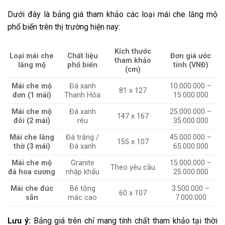
Dưới đây là bảng giá tham khảo các loại mái che lăng mộ
phổ biến trên thị trường hiện nay:
Kích thước
Loại mái che
Chất liệu
Đơn giá ước
tham khảo
lăng mộ
phổ biến
tính (VNĐ)
(cm)
Mái che mộ
Đá xanh
10.000.000 –
81 x 127
đơn (1 mái)
Thanh Hóa
15.000.000
Mái che mộ
Đá xanh
25.000.000 –
147 x 167
đôi (2 mái)
rêu
35.000.000
Mái che lăng
Đá trắng /
45.000.000 –
155 x 107
thờ (3 mái)
Đá xanh
65.000.000
Mái che mộ
Granite
15.000.000 –
Theo yêu cầu
đá hoa cương
nhập khẩu
25.000.000
Mái che đúc
Bê tông
3.500.000 –
60 x 107
sẵn
mác cao
7.000.000
Lưu ý:
Bảng giá trên chỉ mang tính chất tham khảo tại thời