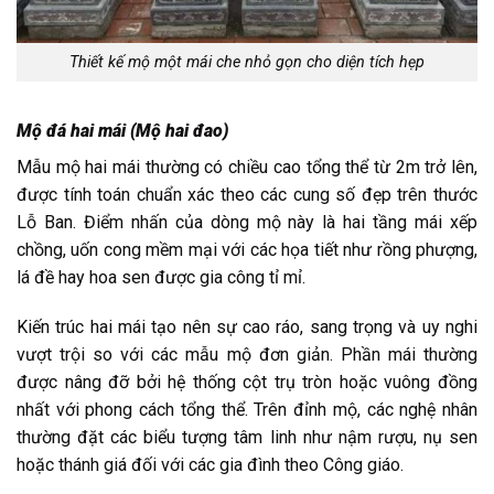
Thiết kế mộ một mái che nhỏ gọn cho diện tích hẹp
Mộ đá hai mái (Mộ hai đao)
Mẫu mộ hai mái thường có chiều cao tổng thể từ 2m trở lên,
được tính toán chuẩn xác theo các cung số đẹp trên thước
Lỗ Ban. Điểm nhấn của dòng mộ này là hai tầng mái xếp
chồng, uốn cong mềm mại với các họa tiết như rồng phượng,
lá đề hay hoa sen được gia công tỉ mỉ.
Kiến trúc hai mái tạo nên sự cao ráo, sang trọng và uy nghi
vượt trội so với các mẫu mộ đơn giản. Phần mái thường
được nâng đỡ bởi hệ thống cột trụ tròn hoặc vuông đồng
nhất với phong cách tổng thể. Trên đỉnh mộ, các nghệ nhân
thường đặt các biểu tượng tâm linh như nậm rượu, nụ sen
hoặc thánh giá đối với các gia đình theo Công giáo.