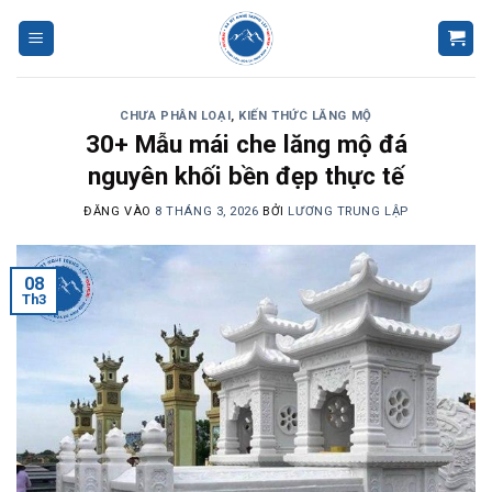
Bỏ
qua
nội
dung
CHƯA PHÂN LOẠI
,
KIẾN THỨC LĂNG MỘ
30+ Mẫu mái che lăng mộ đá
nguyên khối bền đẹp thực tế
ĐĂNG VÀO
8 THÁNG 3, 2026
BỞI
LƯƠNG TRUNG LẬP
08
Th3