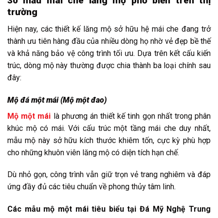
30 mẫu mái che lăng mộ phổ biến trên thị
trường
Hiện nay, các thiết kế lăng mộ sở hữu hệ mái che đang trở
thành ưu tiên hàng đầu của nhiều dòng họ nhờ vẻ đẹp bề thế
và khả năng bảo vệ công trình tối ưu. Dựa trên kết cấu kiến
trúc, dòng mộ này thường được chia thành ba loại chính sau
đây:
Mộ đá một mái (Mộ một đao)
Mộ một mái
là phương án thiết kế tinh gọn nhất trong phân
khúc mộ có mái. Với cấu trúc một tầng mái che duy nhất,
mẫu mộ này sở hữu kích thước khiêm tốn, cực kỳ phù hợp
cho những khuôn viên lăng mộ có diện tích hạn chế.
Dù nhỏ gọn, công trình vẫn giữ trọn vẻ trang nghiêm và đáp
ứng đầy đủ các tiêu chuẩn về phong thủy tâm linh.
Các mẫu mộ một mái tiêu biểu tại Đá Mỹ Nghệ Trung