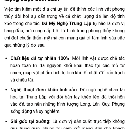
Việc tìm kiếm một địa chỉ uy tín để thỉnh các linh vật phong
thủy đòi hỏi sự cẩn trọng về cả chất lượng đá lẫn độ tinh
xảo trong chế tác.
Đá Mỹ Nghệ Trung Lập
tự hào là đơn vị
hàng đầu, nơi cung cấp bộ Tứ Linh trong phong thủy không
chỉ đạt chuẩn thẩm mỹ mà còn mang giá trị tâm linh sâu sắc
qua những lý do sau:
Chất liệu đá tự nhiên 100%:
Mỗi linh vật được chế tác
hoàn toàn từ đá nguyên khối khai thác tại các mỏ tự
nhiên, giúp vật phẩm tích tụ linh khí tốt nhất để trấn trạch
và chiêu tài.
Nghệ thuật điêu khắc tinh xảo:
Đội ngũ nghệ nhân tài
hoa tại Trung Lập với đôi bàn tay khéo léo đã thổi hồn
vào đá, tạo nên những hình tượng Long, Lân, Quy, Phụng
sống động và uy nghiêm.
Giá gốc tại xưởng:
Là đơn vị sản xuất trực tiếp không
qua trung gian, chúng tôi cam kết mang đến cho khách