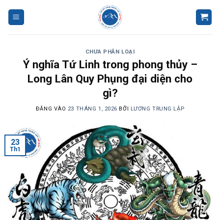
Bỏ
qua
nội
dung
CHƯA PHÂN LOẠI
Ý nghĩa Tứ Linh trong phong thủy –
Long Lân Quy Phụng đại diện cho
gì?
ĐĂNG VÀO
23 THÁNG 1, 2026
BỞI
LƯƠNG TRUNG LẬP
23
Th1