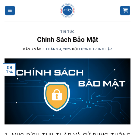
Bỏ
qua
nội
dung
TIN TỨC
Chính Sách Bảo Mật
ĐĂNG VÀO
8 THÁNG 4, 2025
BỞI
LƯƠNG TRUNG LẬP
08
Th4