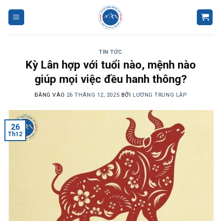
Bỏ
qua
nội
dung
TIN TỨC
Kỳ Lân hợp với tuổi nào, mệnh nào
giúp mọi việc đều hanh thông?
ĐĂNG VÀO
26 THÁNG 12, 2025
BỞI
LƯƠNG TRUNG LẬP
26
Th12