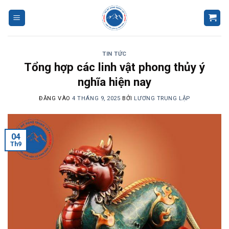
Bỏ
qua
nội
dung
TIN TỨC
Tổng hợp các linh vật phong thủy ý
nghĩa hiện nay
ĐĂNG VÀO
4 THÁNG 9, 2025
BỞI
LƯƠNG TRUNG LẬP
04
Th9