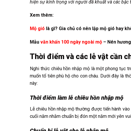
hiện sự kính trọng với người đã khuất và các bậc t
Xem thêm:
Mộ gió
là gì? Gia chủ có nên lập mộ gió hay k
Mẫu
văn khấn 100 ngày ngoài mộ
– Nén hương 
Thời điểm và các lễ vật cần c
Nghi thức chiêu hồn nhập mộ là một phong tục tr
muốn tổ tiên phù hộ cho con cháu. Dưới đây là thờ
này:
Thời điểm làm lễ chiêu hồn nhập mộ
Lễ chiêu hồn nhập mộ thường được tiến hành vào c
cuối năm nhằm chuẩn bị đón một năm mới yên vui
Chuẩn bị lễ vật cho lễ nhập mộ