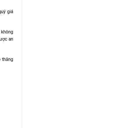
quý giá
ộ không
được an
p thăng