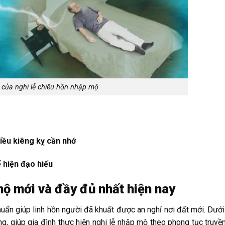
 của nghi lễ chiêu hồn nhập mộ
iều kiêng kỵ cần nhớ
 hiện đạo hiếu
mộ mới và đầy đủ nhất hiện nay
ẩn giúp linh hồn người đã khuất được an nghỉ nơi đất mới. Dưới
g, giúp gia đình thực hiện nghi lễ nhập mộ theo phong tục truyề