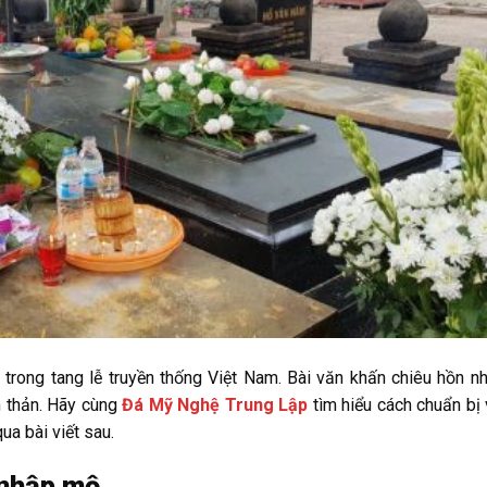
 trong tang lễ truyền thống Việt Nam. Bài văn khấn chiêu hồn 
h thản. Hãy cùng
Đá Mỹ Nghệ Trung Lập
tìm hiểu cách chuẩn bị
ua bài viết sau.
 nhập mộ