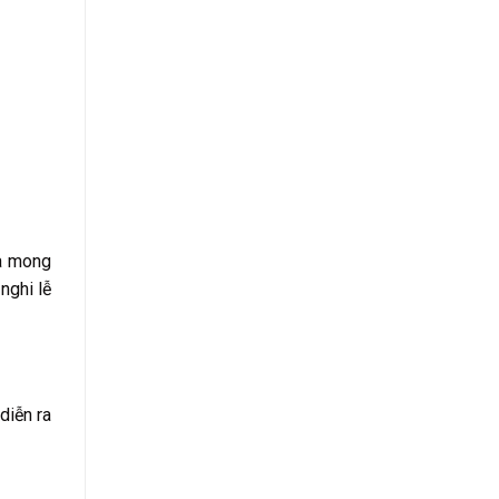
và mong
nghi lễ
diễn ra