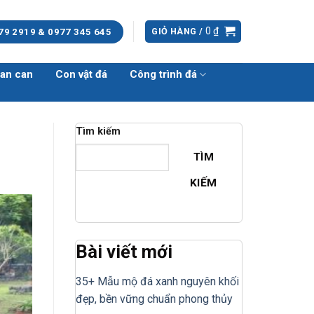
0
₫
GIỎ HÀNG /
79 2919 & 0977 345 645
an can
Con vật đá
Công trình đá
Tìm kiếm
TÌM
KIẾM
Bài viết mới
35+ Mẫu mộ đá xanh nguyên khối
đẹp, bền vững chuẩn phong thủy