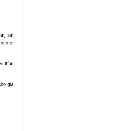
h, linh
cho mọi
vị thần
cho gia