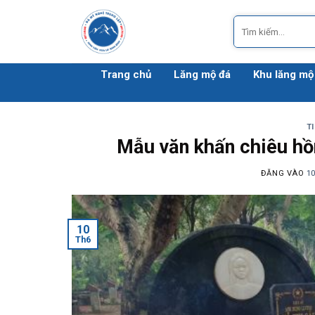
Bỏ
Tìm
qua
kiếm:
nội
dung
Trang chủ
Lăng mộ đá
Khu lăng mộ
T
Mẫu văn khấn chiêu hồ
ĐĂNG VÀO
1
10
Th6