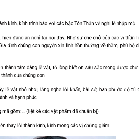
ành kính, kính trình báo với các bậc Tôn Thần về nghi lễ nhập mộ.
 hiện đang an nghỉ tại nơi đây. Nhờ sự che chở của các vị thần lin
 Gia đình chúng con nguyện xin linh hồn thường về thăm, phù hộ 
on thành tâm dâng lễ vật, tỏ lòng biết ơn sâu sắc mong được chư 
g thành của chúng con.
 lễ vật nhỏ nhoi, lắng nghe lời khấn, bài sớ, ban phước độ trì 
lành và hạnh phúc.
 mã gồm: … (liệt kê các vật phẩm đã chuẩn bị).
n thay lời thành kính, kính mong các vị chứng giám.