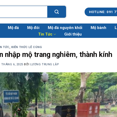
HOTLINE: 091 7
Mộ đá
Mộ đôi
Mộ đá nguyên khối
Mộ bành
L
Tin Tức
Giới thiệu
IN TỨC
,
KIẾN THỨC LỄ CÚNG
n nhập mộ trang nghiêm, thành kính
0 THÁNG 6, 2025
BỞI
LƯƠNG TRUNG LẬP