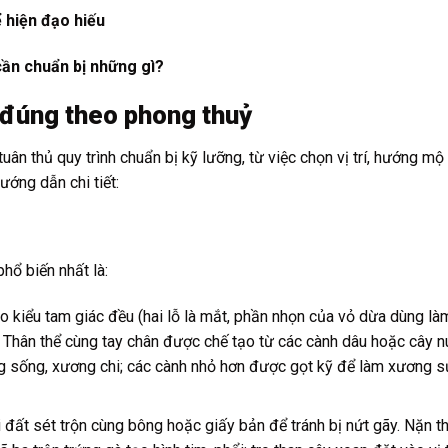
 hiện đạo hiếu
cần chuẩn bị những gì?
ó đúng theo phong thuỷ
ân thủ quy trình chuẩn bị kỹ lưỡng, từ việc chọn vị trí, hướng mộ
ướng dẫn chi tiết:
hổ biến nhất là:
 kiểu tam giác đều (hai lỗ là mắt, phần nhọn của vỏ dừa dùng là
 Thân thể cùng tay chân được chế tạo từ các cành dâu hoặc cây n
g sống, xương chi; các cành nhỏ hơn được gọt kỹ để làm xương s
đất sét trộn cùng bông hoặc giấy bản để tránh bị nứt gãy. Nặn t