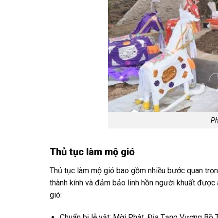
Ph
Thủ tục làm mộ gió
Thủ tục làm mộ gió bao gồm nhiều bước quan trọng,
thành kính và đảm bảo linh hồn người khuất được a
gió:
Chuẩn bị lễ vật: Mời Phật, Địa Tạng Vương Bồ T