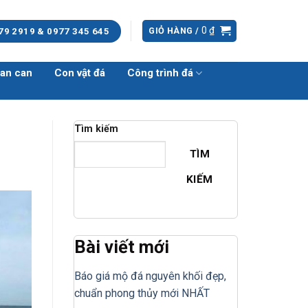
0
₫
GIỎ HÀNG /
79 2919 & 0977 345 645
an can
Con vật đá
Công trình đá
Tìm kiếm
TÌM
KIẾM
Bài viết mới
Báo giá mộ đá nguyên khối đẹp,
chuẩn phong thủy mới NHẤT