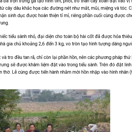
ba trộn trứng gà tạo hình tim, phổi; tro than cây xoan đặt vào vị t
m từ cây dâu khắc họa các đường nét như mắt, mũi, miệng và tóc. C
 phận sinh dục được hoàn thiện tỉ mỉ, riêng phần cuối cùng được c
rung.
iếc tiểu sành nhỏ, đại diện cho toàn bộ hài cốt đã được hỏa thiê
hà gia chủ khoảng 2,6 đến 3 kg, vo tròn tạo hình tượng dáng ngườ
 và tro đều tan rã, chỉ còn lại phần hồn, nên các phương pháp thứ
rưng sẽ được khâm liệm đặt vào trong tiểu sành. Trên đó đặt linh
bàn thờ. Lễ cúng được tiến hành nhằm mời hồn nhập vào hình nhân (