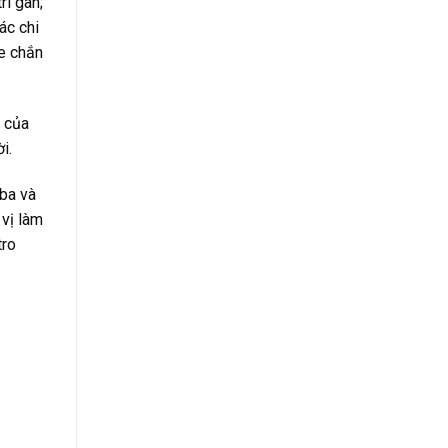
rí gan;
ác chi
he chắn
u của
i.
 ba và
 vị làm
tro