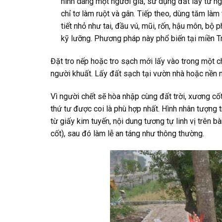
hình dáng một người giả, sử dụng đất lấy từ ngã 
chỉ tơ làm ruột và gân. Tiếp theo, dùng tăm là
tiết nhỏ như tai, đầu vú, mũi, rốn, hậu môn, bộ
kỹ lưỡng. Phương pháp này phổ biến tại miền T
Đặt tro nếp hoặc tro sạch mới lấy vào trong một ch
người khuất. Lấy đất sạch tại vườn nhà hoặc nền n
Vì người chết sẽ hòa nhập cùng đất trời, xương cốt
thứ tư được coi là phù hợp nhất. Hình nhân tượng t
từ giấy kim tuyến, nội dung tương tự linh vị trên 
cốt), sau đó làm lễ an táng như thông thường.