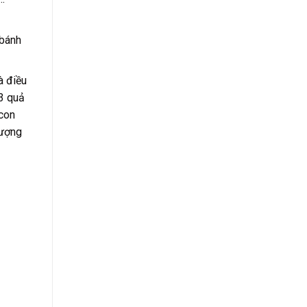
 bánh
à điều
 3 quả
 con
tượng