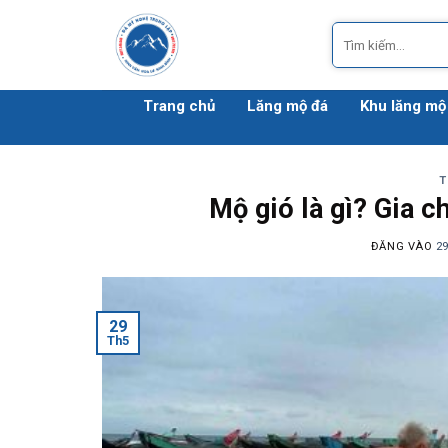
Bỏ
Tìm
qua
kiếm:
nội
dung
Trang chủ
Lăng mộ đá
Khu lăng mộ
T
Mộ gió là gì? Gia c
ĐĂNG VÀO
2
29
Th5