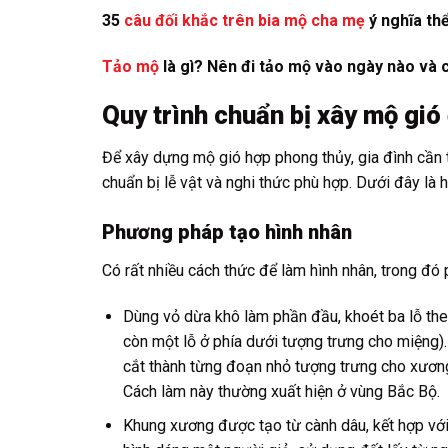
35
câu đối khắc trên bia mộ cha mẹ
ý nghĩa thể
Tảo mộ
là gì? Nên đi tảo mộ vào ngày nào và 
Quy trình chuẩn bị xây mộ gi
Để xây dựng mộ gió hợp phong thủy, gia đình cần tu
chuẩn bị lễ vật và nghi thức phù hợp. Dưới đây là h
Phương pháp tạo hình nhân
Có rất nhiều cách thức để làm hình nhân, trong đó p
Dùng vỏ dừa khô làm phần đầu, khoét ba lỗ theo
còn một lỗ ở phía dưới tượng trưng cho miệng).
cắt thành từng đoạn nhỏ tượng trưng cho xươn
Cách làm này thường xuất hiện ở vùng Bắc Bộ.
Khung xương được tạo từ cành dâu, kết hợp với 