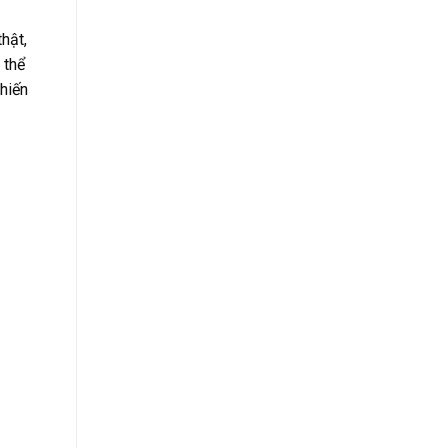
hật,
 thể
hiến