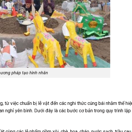
ương pháp tạo hình nhân
 từ việc chuẩn bị lễ vật đến các nghi thức cúng bái nhằm thể hiệ
n nghỉ yên bình. Dưới đây là các bước cơ bản trong quy trình lậ
át cùng các lễ phẩm gồm xôi, chè, hoa, cháo, nước sạch, trầu cau