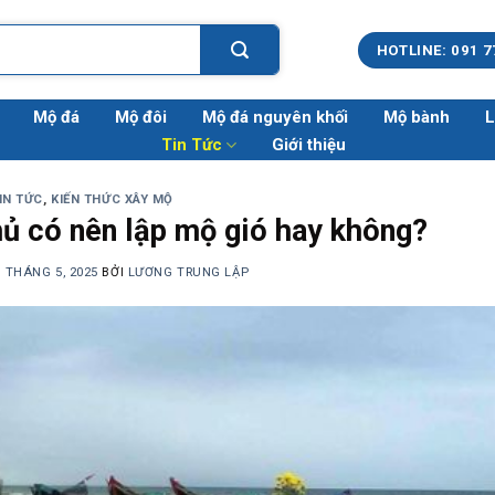
HOTLINE: 091 7
Mộ đá
Mộ đôi
Mộ đá nguyên khối
Mộ bành
L
Tin Tức
Giới thiệu
IN TỨC
,
KIẾN THỨC XÂY MỘ
hủ có nên lập mộ gió hay không?
9 THÁNG 5, 2025
BỞI
LƯƠNG TRUNG LẬP