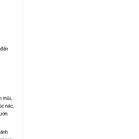
 đến
m mũi,
úc nác,
ườn.
hành