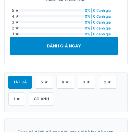
ĐÁNH GIÁ TRUNG BÌNH
5 ★
0% | 0 đánh giá
4 ★
0% | 0 đánh giá
3 ★
0% | 0 đánh giá
2 ★
0% | 0 đánh giá
1 ★
0% | 0 đánh giá
ĐÁNH GIÁ NGAY
TẤT CẢ
5 ★
4 ★
3 ★
2 ★
1 ★
CÓ ẢNH
Chưa có đánh giá nào phù hợp với bộ lọc đã chọn.