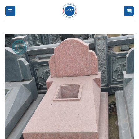
Bỏ
qua
nội
dung