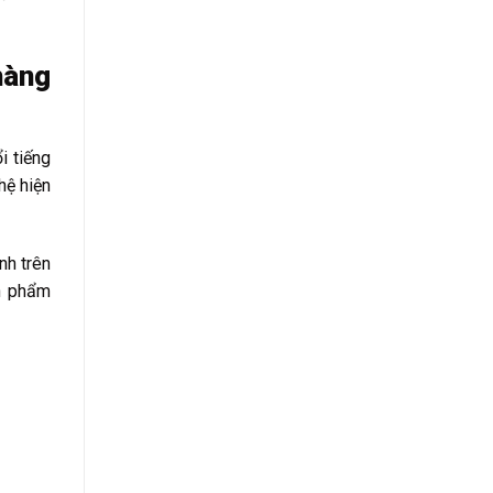
hàng
i tiếng
hệ hiện
nh trên
n phẩm