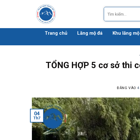
Bỏ
Tìm
qua
kiếm:
nội
dung
Trang chủ
Lăng mộ đá
Khu lăng mộ
TỔNG HỢP 5 cơ sở thi c
ĐĂNG VÀO
4
04
Th7