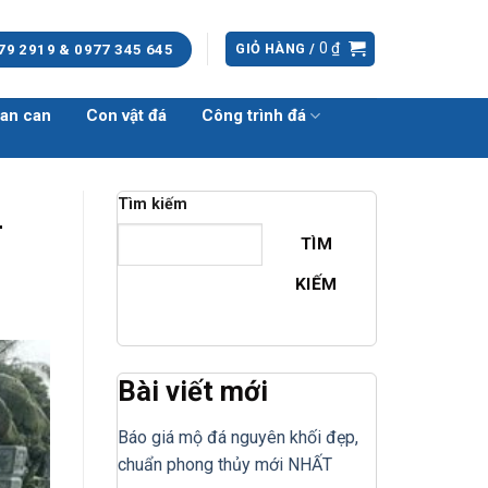
0
₫
GIỎ HÀNG /
79 2919 & 0977 345 645
an can
Con vật đá
Công trình đá
Tìm kiếm
–
TÌM
KIẾM
Bài viết mới
Báo giá mộ đá nguyên khối đẹp,
chuẩn phong thủy mới NHẤT