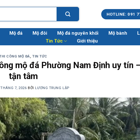
HOTLINE: 091 7
Mộ đá
Mộ đôi
Mộ đá nguyên khối
Mộ bành
L
Tin Tức
Giới thiệu
THI CÔNG MỘ ĐÁ
,
TIN TỨC
ông mộ đá Phường Nam Định uy tín 
tận tâm
 THÁNG 7, 2026
BỞI
LƯƠNG TRUNG LẬP