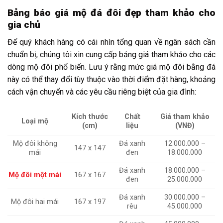
Bảng báo giá mộ đá đôi đẹp tham khảo cho
gia chủ
Để quý khách hàng có cái nhìn tổng quan về ngân sách cần
chuẩn bị, chúng tôi xin cung cấp bảng giá tham khảo cho các
dòng mộ đôi phổ biến. Lưu ý rằng mức giá mộ đôi bằng đá
này có thể thay đổi tùy thuộc vào thời điểm đặt hàng, khoảng
cách vận chuyển và các yêu cầu riêng biệt của gia đình:
Kích thước
Chất
Giá tham khảo
Loại mộ
(cm)
liệu
(VNĐ)
Mộ đôi không
Đá xanh
12.000.000 –
147 x 147
mái
đen
18.000.000
Đá xanh
18.000.000 –
Mộ đôi một mái
167 x 167
đen
25.000.000
Đá xanh
30.000.000 –
Mộ đôi hai mái
167 x 197
rêu
45.000.000