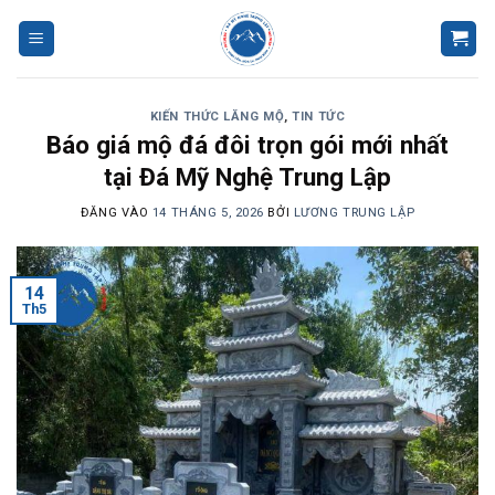
Bỏ
qua
nội
dung
KIẾN THỨC LĂNG MỘ
,
TIN TỨC
Báo giá mộ đá đôi trọn gói mới nhất
tại Đá Mỹ Nghệ Trung Lập
ĐĂNG VÀO
14 THÁNG 5, 2026
BỞI
LƯƠNG TRUNG LẬP
14
Th5