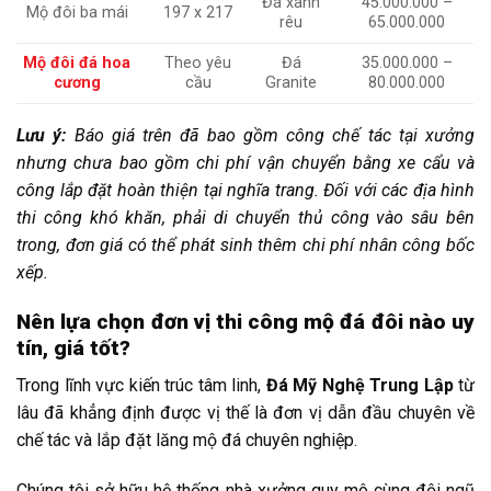
Đá xanh
45.000.000 –
Mộ đôi ba mái
197 x 217
rêu
65.000.000
Mộ đôi đá hoa
Theo yêu
Đá
35.000.000 –
cương
cầu
Granite
80.000.000
Lưu ý:
Báo giá trên đã bao gồm công chế tác tại xưởng
nhưng chưa bao gồm chi phí vận chuyển bằng xe cẩu và
công lắp đặt hoàn thiện tại nghĩa trang. Đối với các địa hình
thi công khó khăn, phải di chuyển thủ công vào sâu bên
trong, đơn giá có thể phát sinh thêm chi phí nhân công bốc
xếp.
Nên lựa chọn đơn vị thi công mộ đá đôi nào uy
tín, giá tốt?
Trong lĩnh vực kiến trúc tâm linh,
Đá Mỹ Nghệ Trung Lập
từ
lâu đã khẳng định được vị thế là đơn vị dẫn đầu chuyên về
chế tác và lắp đặt lăng mộ đá chuyên nghiệp.
Chúng tôi sở hữu hệ thống nhà xưởng quy mô cùng đội ngũ