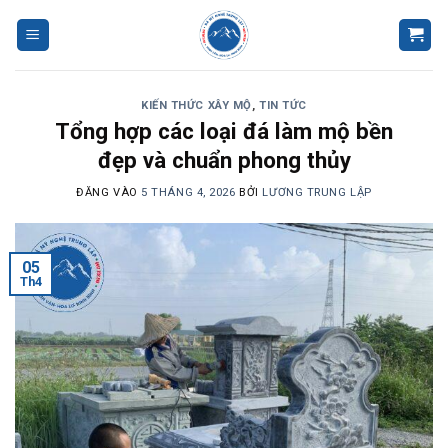
Bỏ
qua
nội
dung
KIẾN THỨC XÂY MỘ
,
TIN TỨC
Tổng hợp các loại đá làm mộ bền
đẹp và chuẩn phong thủy
ĐĂNG VÀO
5 THÁNG 4, 2026
BỞI
LƯƠNG TRUNG LẬP
05
Th4