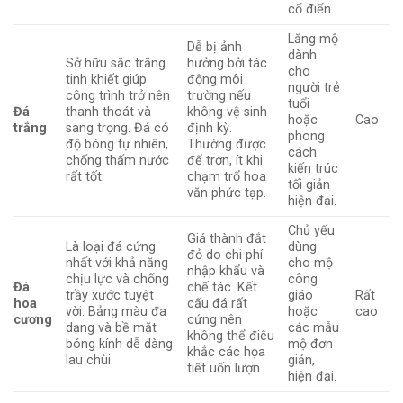
cổ điển.
Lăng mộ
Dễ bị ảnh
dành
Sở hữu sắc trắng
hưởng bởi tác
cho
tinh khiết giúp
động môi
người trẻ
công trình trở nên
trường nếu
tuổi
Đá
thanh thoát và
không vệ sinh
hoặc
Cao
trắng
sang trọng. Đá có
định kỳ.
phong
độ bóng tự nhiên,
Thường được
cách
chống thấm nước
để trơn, ít khi
kiến trúc
rất tốt.
chạm trổ hoa
tối giản
văn phức tạp.
hiện đại.
Chủ yếu
Giá thành đắt
Là loại đá cứng
dùng
đỏ do chi phí
nhất với khả năng
cho mộ
nhập khẩu và
chịu lực và chống
công
Đá
chế tác. Kết
trầy xước tuyệt
giáo
Rất
hoa
cấu đá rất
vời. Bảng màu đa
hoặc
cao
cương
cứng nên
dạng và bề mặt
các mẫu
không thể điêu
bóng kính dễ dàng
mộ đơn
khắc các họa
lau chùi.
giản,
tiết uốn lượn.
hiện đại.