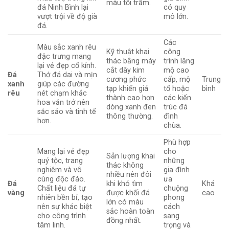
màu tối trầm.
đá Ninh Bình lại
có quy
vượt trội về độ già
mô lớn.
đá.
Các
Màu sắc xanh rêu
Kỹ thuật khai
công
đặc trưng mang
thác bằng máy
trình lăng
lại vẻ đẹp cổ kính.
cắt dây kim
mộ cao
Đá
Thớ đá dai và mịn
cương phức
cấp, mộ
Trung
xanh
giúp các đường
tạp khiến giá
tổ hoặc
bình
rêu
nét chạm khắc
thành cao hơn
các kiến
hoa văn trở nên
dòng xanh đen
trúc đá
sắc sảo và tinh tế
thông thường.
đình
hơn.
chùa.
Phù hợp
Mang lại vẻ đẹp
cho
Sản lượng khai
quý tộc, trang
những
thác không
nghiêm và vô
gia đình
nhiều nên đôi
cùng độc đáo.
ưa
Đá
khi khó tìm
Khá
Chất liệu đá tự
chuộng
vàng
được khối đá
cao
nhiên bền bỉ, tạo
phong
lớn có màu
nên sự khác biệt
cách
sắc hoàn toàn
cho công trình
sang
đồng nhất.
tâm linh.
trọng và