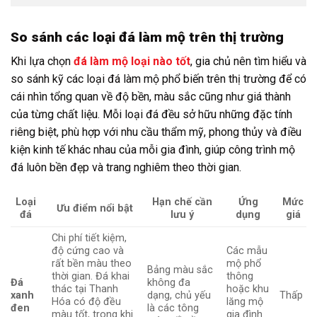
So sánh các loại đá làm mộ trên thị trường
Khi lựa chọn
đá làm mộ loại nào tốt
, gia chủ nên tìm hiểu và
so sánh kỹ các loại đá làm mộ phổ biến trên thị trường để có
cái nhìn tổng quan về độ bền, màu sắc cũng như giá thành
của từng chất liệu. Mỗi loại đá đều sở hữu những đặc tính
riêng biệt, phù hợp với nhu cầu thẩm mỹ, phong thủy và điều
kiện kinh tế khác nhau của mỗi gia đình, giúp công trình mộ
đá luôn bền đẹp và trang nghiêm theo thời gian.
Loại
Hạn chế cần
Ứng
Mức
Ưu điểm nổi bật
đá
lưu ý
dụng
giá
Chi phí tiết kiệm,
độ cứng cao và
Các mẫu
rất bền màu theo
mộ phổ
Bảng màu sắc
thời gian. Đá khai
thông
Đá
không đa
thác tại Thanh
hoặc khu
xanh
dạng, chủ yếu
Thấp
Hóa có độ đều
lăng mộ
đen
là các tông
màu tốt, trong khi
gia đình