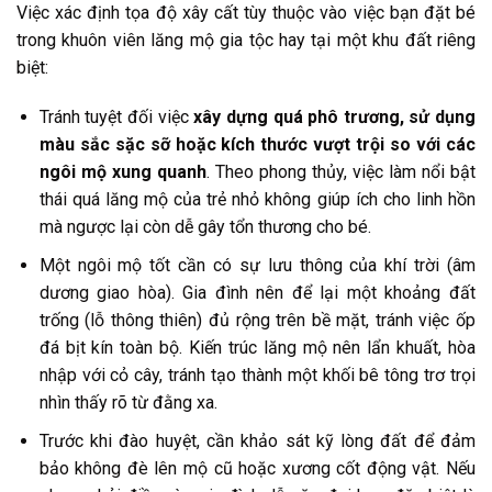
Việc xác định tọa độ xây cất tùy thuộc vào việc bạn đặt bé
trong khuôn viên lăng mộ gia tộc hay tại một khu đất riêng
biệt:
Tránh tuyệt đối việc
xây dựng quá phô trương, sử dụng
màu sắc sặc sỡ hoặc kích thước vượt trội so với các
ngôi mộ xung quanh
. Theo phong thủy, việc làm nổi bật
thái quá lăng mộ của trẻ nhỏ không giúp ích cho linh hồn
mà ngược lại còn dễ gây tổn thương cho bé.
Một ngôi mộ tốt cần có sự lưu thông của khí trời (âm
dương giao hòa). Gia đình nên để lại một khoảng đất
trống (lỗ thông thiên) đủ rộng trên bề mặt, tránh việc ốp
đá bịt kín toàn bộ. Kiến trúc lăng mộ nên lẩn khuất, hòa
nhập với cỏ cây, tránh tạo thành một khối bê tông trơ trọi
nhìn thấy rõ từ đằng xa.
Trước khi đào huyệt, cần khảo sát kỹ lòng đất để đảm
bảo không đè lên mộ cũ hoặc xương cốt động vật. Nếu