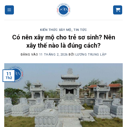
Bỏ
qua
nội
dung
KIẾN THỨC XÂY MỘ
,
TIN TỨC
Có nên xây mộ cho trẻ sơ sinh? Nên
xây thế nào là đúng cách?
ĐĂNG VÀO
11 THÁNG 2, 2026
BỞI
LƯƠNG TRUNG LẬP
11
Th2