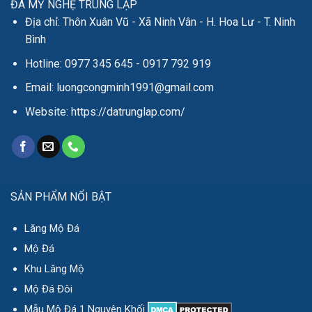
ĐÁ MỸ NGHỆ TRUNG LẬP
Địa chỉ: Thôn Xuân Vũ - Xã Ninh Vân - H. Hoa Lư - T. Ninh
Bình
Hotline: 0977 345 645 - 0917 792 919
Email: luongcongminh1991@gmail.com
Website: https://datrunglap.com/
SẢN PHẨM NỔI BẬT
Lăng Mộ Đá
Mộ Đá
Khu Lăng Mộ
Mộ Đá Đôi
Mẫu Mộ Đá 1 Nguyên Khối