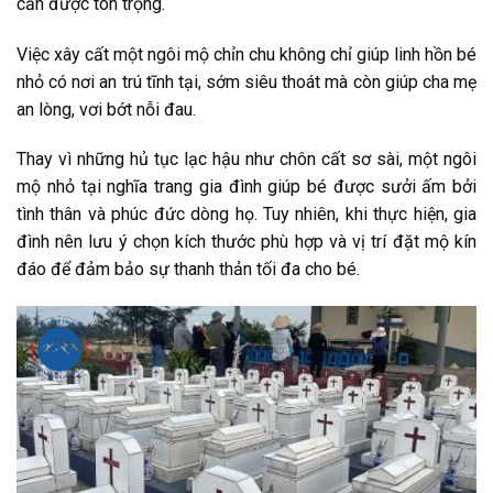
cần được tôn trọng.
Việc xây cất một ngôi mộ chỉn chu không chỉ giúp linh hồn bé
nhỏ có nơi an trú tĩnh tại, sớm siêu thoát mà còn giúp cha mẹ
an lòng, vơi bớt nỗi đau.
Thay vì những hủ tục lạc hậu như chôn cất sơ sài, một ngôi
mộ nhỏ tại nghĩa trang gia đình giúp bé được sưởi ấm bởi
tình thân và phúc đức dòng họ. Tuy nhiên, khi thực hiện, gia
đình nên lưu ý chọn kích thước phù hợp và vị trí đặt mộ kín
đáo để đảm bảo sự thanh thản tối đa cho bé.