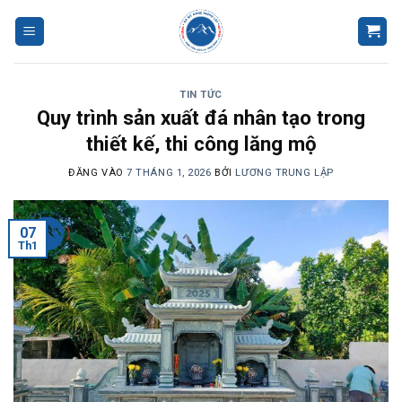
Bỏ
qua
nội
dung
TIN TỨC
Quy trình sản xuất đá nhân tạo trong
thiết kế, thi công lăng mộ
ĐĂNG VÀO
7 THÁNG 1, 2026
BỞI
LƯƠNG TRUNG LẬP
07
Th1