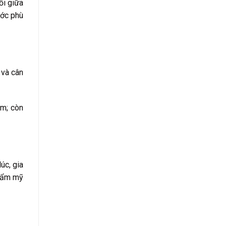
ối giữa
hước phù
 và cân
m; còn
úc, gia
hẩm mỹ