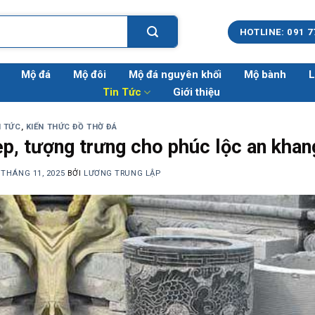
HOTLINE: 091 7
Mộ đá
Mộ đôi
Mộ đá nguyên khối
Mộ bành
L
Tin Tức
Giới thiệu
N TỨC
,
KIẾN THỨC ĐỒ THỜ ĐÁ
p, tượng trưng cho phúc lộc an khan
 THÁNG 11, 2025
BỞI
LƯƠNG TRUNG LẬP