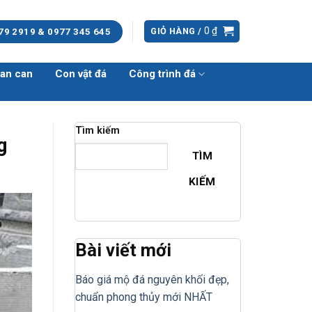
0
₫
GIỎ HÀNG /
79 2919 & 0977 345 645
an can
Con vật đá
Công trình đá
Tìm kiếm
g
TÌM
KIẾM
Bài viết mới
Báo giá mộ đá nguyên khối đẹp,
chuẩn phong thủy mới NHẤT