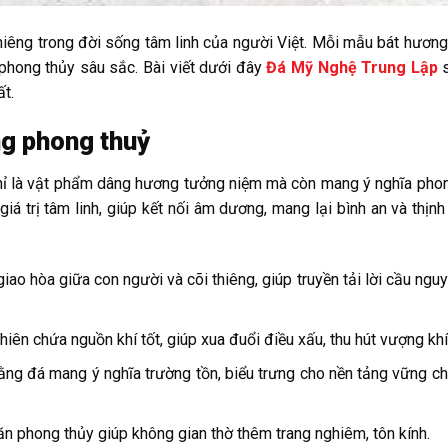
thiêng trong đời sống tâm linh của người Việt. Mỗi mẫu bát hươn
 phong thủy sâu sắc. Bài viết dưới đây
Đá Mỹ Nghệ Trung Lập
s
ất.
ng phong thuỷ
chỉ là vật phẩm dâng hương tưởng niệm mà còn mang ý nghĩa pho
giá trị tâm linh, giúp kết nối âm dương, mang lại bình an và thịn
 giao hòa giữa con người và cõi thiêng, giúp truyền tải lời cầu ngu
nhiên chứa nguồn khí tốt, giúp xua đuổi điều xấu, thu hút vượng khí
ằng đá mang ý nghĩa trường tồn, biểu trưng cho nền tảng vững c
ăn phong thủy giúp không gian thờ thêm trang nghiêm, tôn kính.