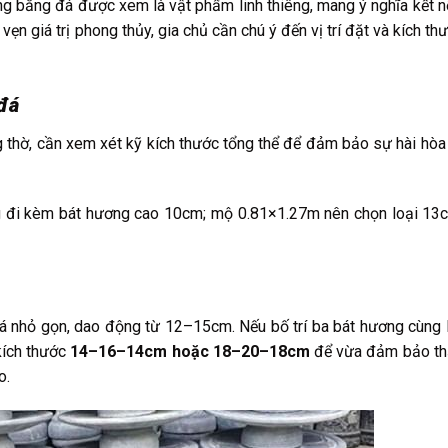
ng bằng đá được xem là vật phẩm linh thiêng, mang ý nghĩa kết n
n vẹn giá trị phong thủy, gia chủ cần chú ý đến vị trí đặt và kích t
 đá
 thờ, cần xem xét kỹ kích thước tổng thể để đảm bảo sự hài hòa
 đi kèm bát hương cao 10cm; mộ 0.81×1.27m nên chọn loại 13c
đá nhỏ gọn, dao động từ 12–15cm. Nếu bố trí ba bát hương cùng l
kích thước
14–16–14cm hoặc 18–20–18cm
để vừa đảm bảo t
o.