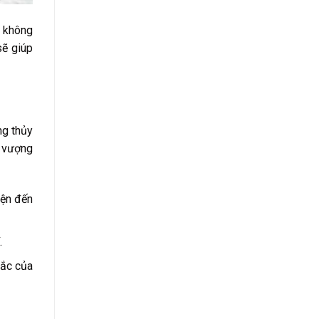
g không
ẽ giúp
ng thủy
h vượng
yện đến
.
hắc của