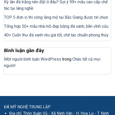
Kỳ lân đá trắng nên đặt ở đâu? Gợi ý 99+ mẫu cao cấp chế
tác tại làng nghề
TOP 5 đơn vị thi công lăng mộ tại Bắc Giang được tin chọn
Tổng hợp 50+ mẫu nhà mồ đẹp bằng đá xanh, bền vĩnh cửu
40+ Cuốn thư đá xanh rêu giá tốt, chế tác chuẩn phong thủy
Bình luận gần đây
Một người bình luận WordPress
trong
Chào tất cả mọi
người!
ĐÁ MỸ NGHỆ TRUNG LẬP
Địa chỉ: Thôn Xuân Vũ - Xã Ninh Vân - H. Hoa Lư - T. Ninh