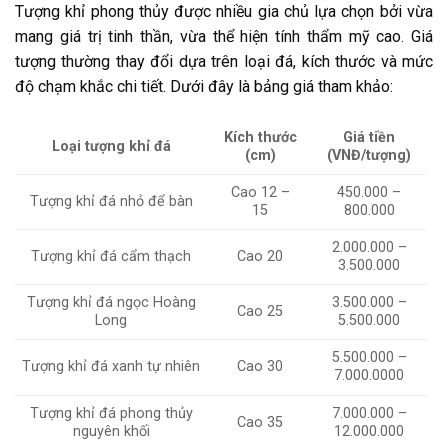
Tượng khỉ phong thủy được nhiều gia chủ lựa chọn bởi vừa
mang giá trị tinh thần, vừa thể hiện tính thẩm mỹ cao. Giá
tượng thường thay đổi dựa trên loại đá, kích thước và mức
độ chạm khắc chi tiết. Dưới đây là bảng giá tham khảo:
Kích thước
Giá tiền
Loại tượng khỉ đá
(cm)
(VNĐ/tượng)
Cao 12 –
450.000 –
Tượng khỉ đá nhỏ để bàn
15
800.000
2.000.000 –
Tượng khỉ đá cẩm thạch
Cao 20
3.500.000
Tượng khỉ đá ngọc Hoàng
3.500.000 –
Cao 25
Long
5.500.000
5.500.000 –
Tượng khỉ đá xanh tự nhiên
Cao 30
7.000.0000
Tượng khỉ đá phong thủy
7.000.000 –
Cao 35
nguyên khối
12.000.000