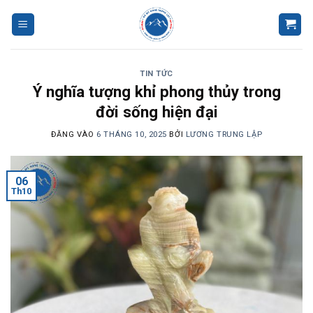
Bỏ
qua
nội
dung
TIN TỨC
Ý nghĩa tượng khỉ phong thủy trong
đời sống hiện đại
ĐĂNG VÀO
6 THÁNG 10, 2025
BỞI
LƯƠNG TRUNG LẬP
06
Th10