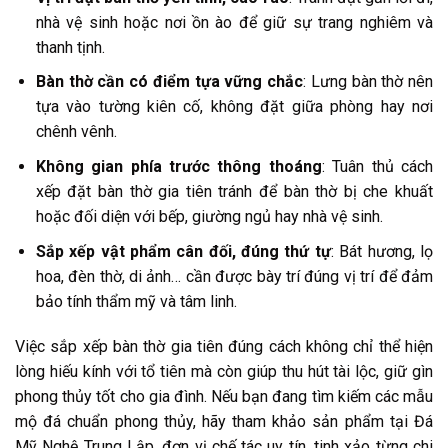
nhà vệ sinh hoặc nơi ồn ào để giữ sự trang nghiêm và
thanh tịnh.
Bàn thờ cần có điểm tựa vững chắc
: Lưng bàn thờ nên
tựa vào tường kiên cố, không đặt giữa phòng hay nơi
chênh vênh.
Không gian phía trước thông thoáng
: Tuân thủ cách
xếp đặt bàn thờ gia tiên tránh để bàn thờ bị che khuất
hoặc đối diện với bếp, giường ngủ hay nhà vệ sinh.
Sắp xếp vật phẩm cân đối, đúng thứ tự
: Bát hương, lọ
hoa, đèn thờ, di ảnh… cần được bày trí đúng vị trí để đảm
bảo tính thẩm mỹ và tâm linh.
Việc sắp xếp bàn thờ gia tiên đúng cách không chỉ thể hiện
lòng hiếu kính với tổ tiên mà còn giúp thu hút tài lộc, giữ gìn
phong thủy tốt cho gia đình. Nếu bạn đang tìm kiếm các mẫu
mộ đá chuẩn phong thủy, hãy tham khảo sản phẩm tại Đá
Mỹ Nghệ Trung Lập, đơn vị chế tác uy tín, tinh xảo từng chi