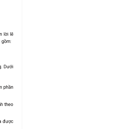
 lời lẽ
i gồm:
g. Dưới
ém phần
nh theo
ưa được