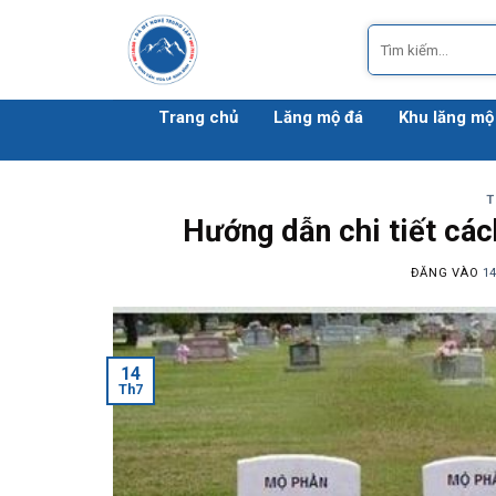
Bỏ
Tìm
qua
kiếm:
nội
dung
Trang chủ
Lăng mộ đá
Khu lăng mộ
T
Hướng dẫn chi tiết các
ĐĂNG VÀO
1
14
Th7