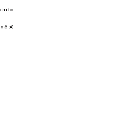
ành cho
a mộ sẽ