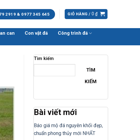
0
₫
GIỎ HÀNG /
79 2919 & 0977 345 645
an can
Con vật đá
Công trình đá
Tìm kiếm
TÌM
KIẾM
Bài viết mới
Báo giá mộ đá nguyên khối đẹp,
chuẩn phong thủy mới NHẤT