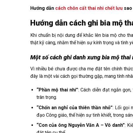
Hướng dẫn
cách chôn cất thai nhi chết lưu
sao 
Hướng dẫn cách ghi bia mộ th
Khi chuẩn bị nội dung để khắc lên bia mộ cho thai
thật kỹ càng, nhằm thể hiện sự kính trọng và tình 
Một số cách ghi danh xưng bia mộ thai 
Vì nhiều bé chưa được cha mẹ đặt tên chính thức,
đây là một vài cách gọi thường gặp, mang tính nhâ
“Phần mộ thai nhi”
: Cách diễn đạt ngắn gọn,
trân trọng.
“Chốn an nghỉ của thiên thần nhỏ”
: Lối gọi
đạo Công giáo, thể hiện sự tinh khiết, trong sán
“Con của ông Nguyễn Văn A – Vô danh”
: Ki
đặt tên cụ thể.