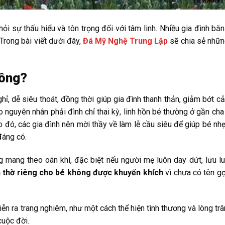
 hỏi sự thấu hiểu và tôn trọng đối với tâm linh. Nhiều gia đình bă
 Trong bài viết dưới đây,
Đá Mỹ Nghệ Trung Lập
sẽ chia sẻ nhữn
hông?
ghỉ, dễ siêu thoát, đồng thời giúp gia đình thanh thản, giảm bớt c
do nguyên nhân phải đình chỉ thai kỳ, linh hồn bé thường ở gần cha
Do đó, các gia đình nên mời thầy về làm lễ cầu siêu để giúp bé nh
đáng có.
g mang theo oán khí, đặc biệt nếu người mẹ luôn day dứt, lưu lu
n thờ riêng cho bé không được khuyến khích
vì chưa có tên gọ
iễn ra trang nghiêm, như một cách thể hiện tình thương và lòng trâ
cuộc đời.