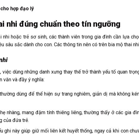
cho hợp đạo lý
ai nhi đúng chuẩn theo tín ngưỡng
 nhi hoặc trẻ sơ sinh, các thành viên trong gia đình cần lựa chọn
yêu sâu sắc dành cho con. Các thông tin nên có trên bia mộ thai nh
nhi
 việc dùng những danh xưng thay thế trở thành yếu tố quan trọn
n văn và đầy ý nghĩa:
 thường dùng để thể hiện sự trang nghiêm, giản dị mà không k
 nhẹ nhàng, mang đậm tính thiêng liêng, thường thấy ở các gia đì
g của đứa trẻ.
ểu ghi này giúp giữ mối liên kết huyết thống, ngay cả khi con ch