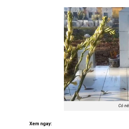
Có nê
Xem ngay: