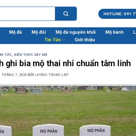
HOTLINE: 091 7
Mộ đá
Mộ đôi
Mộ đá nguyên khối
Mộ bành
L
Tin Tức
Giới thiệu
IN TỨC
,
KIẾN THỨC XÂY MỘ
h ghi bia mộ thai nhi chuẩn tâm linh
4 THÁNG 7, 2025
BỞI
LƯƠNG TRUNG LẬP