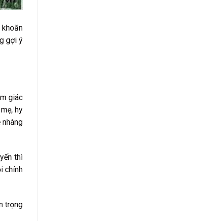
n khoăn
g gợi ý
ảm giác
 mẹ, hy
ẹ nhàng
yến thì
i chính
n trọng