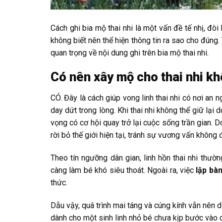
Cách ghi bia mộ thai nhi là một vấn đề tế nhị, đòi
không biết nên thể hiện thông tin ra sao cho đúng.
quan trọng về nội dung ghi trên bia mộ thai nhi.
Có nên xây mộ cho thai nhi k
CÓ. Đây là cách giúp vong linh thai nhi có nơi an n
day dứt trong lòng. Khi thai nhi không thể giữ lại 
vọng có cơ hội quay trở lại cuộc sống trần gian. 
rời bỏ thế giới hiện tại, tránh sự vương vấn không 
Theo tín ngưỡng dân gian, linh hồn thai nhi thườn
càng làm bé khó siêu thoát. Ngoài ra, việc
lập bà
thức.
Dẫu vậy, quá trình mai táng và cúng kính vẫn nên d
dành cho một sinh linh nhỏ bé chưa kịp bước vào 