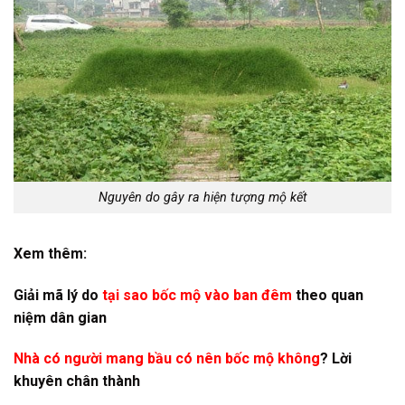
Nguyên do gây ra hiện tượng mộ kết
Xem thêm:
Giải mã lý do
tại sao bốc mộ vào ban đêm
theo quan
niệm dân gian
Nhà có người mang bầu có nên bốc mộ không
? Lời
khuyên chân thành