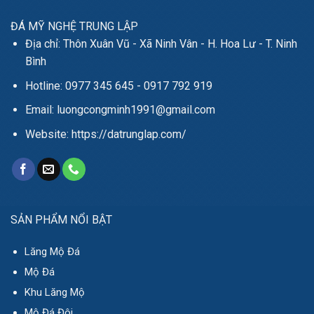
ĐÁ MỸ NGHỆ TRUNG LẬP
Địa chỉ: Thôn Xuân Vũ - Xã Ninh Vân - H. Hoa Lư - T. Ninh
Bình
Hotline: 0977 345 645 - 0917 792 919
Email: luongcongminh1991@gmail.com
Website: https://datrunglap.com/
SẢN PHẨM NỔI BẬT
Lăng Mộ Đá
Mộ Đá
Khu Lăng Mộ
Mộ Đá Đôi