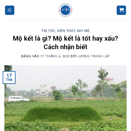
Bỏ
qua
nội
dung
TIN TỨC
,
KIẾN THỨC XÂY MỘ
Mộ kết là gì? Mộ kết là tốt hay xấu?
Cách nhận biết
ĐĂNG VÀO
17 THÁNG 6, 2025
BỞI
LƯƠNG TRUNG LẬP
17
Th6