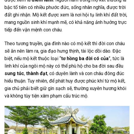
bậc tổ tiên có nhiều phước đức, sống nhân nghĩa, được trời
đất ghi nhận. Mộ kết được xem là nơi hội tụ linh khí đất trời,
mang nguồn sinh khí mạnh mẽ, có khả năng ảnh hưởng trực
tiếp đến vận mệnh con cháu.
Theo tương truyền, gia đình nào có mộ kết thì đời con cháu
sẽ ăn nên làm ra, gia đạo hưng thịnh, tài lộc dồi dào. Đặc
biệt, nếu mộ kết thuộc loại “
tơ hồng ba đời có của
”, tức là
linh khí của ngôi mộ này có thể phù hộ cho ba đời sau đều
sung túc
,
thành đạt
, có duyên lành và con cháu đông đúc
hiếu thuận. Tuy nhiên, để phát huy được phúc khí từ mộ kết,
gia chủ phải biết giữ gìn sạch sẽ, thường xuyên hương khói
và không tùy tiện xâm phạm cấu trúc mộ.