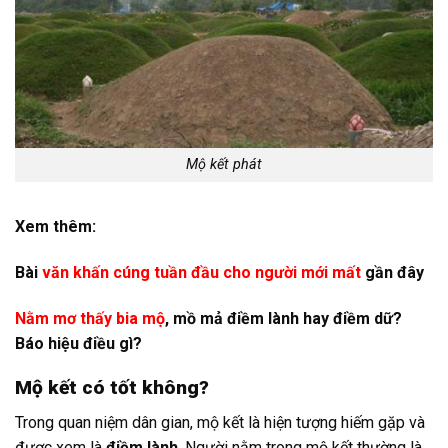
Mộ kết phát
Xem thêm:
Bài
văn khấn cúng tuần đầu cho người mới mất
gần đây
Nằm mơ thấy bia mộ
, mồ mả điềm lành hay điềm dữ?
Báo hiệu điều gì?
Mộ kết có tốt không?
Trong quan niệm dân gian, mộ kết là hiện tượng hiếm gặp và
được xem là
điềm lành
. Người nằm trong mộ kết thường là