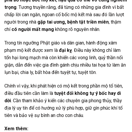
trọng
. Tương truyền rằng, đã từng có những gia đình vì bất
chấp lời can ngăn, ngoan cố bốc mộ kết mà sau đó lần lượt
người trong nhà
gặp tai ương, bệnh tật triền miên
, thậm
chí
có người mất mạng
không rõ nguyên nhân.
Trong tín ngưỡng Phật giáo và dân gian, hành động xâm
phạm mộ kết được xem là
đại kỵ
. Điều này không chỉ làm
tổn hại long mạch mà còn khiến các vong linh, quỷ thần nổi
giận, dẫn đến việc gia đình gánh chịu nhiều tai họa từ làm ăn
lụn bại, chia ly, bất hòa đến tuyệt tự, tuyệt tôn.
Chính vì vậy, khi phát hiện có mộ kết trong phần mộ tổ tiên,
điều đầu tiên cần làm là
tuyệt đối không tự ý bốc hay di
dời
. Cần tham khảo ý kiến các chuyên gia phong thủy, thầy
địa lý uy tín để có hướng xử lý phù hợp, giữ gìn phúc khí tổ
tiên và bảo vệ sự bình an cho con cháu.
Xem thêm: