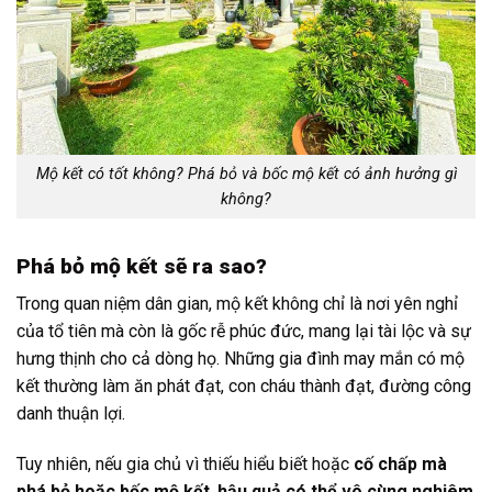
Mộ kết có tốt không? Phá bỏ và bốc mộ kết có ảnh hưởng gì
không?
Phá bỏ mộ kết sẽ ra sao?
Trong quan niệm dân gian, mộ kết không chỉ là nơi yên nghỉ
của tổ tiên mà còn là gốc rễ phúc đức, mang lại tài lộc và sự
hưng thịnh cho cả dòng họ. Những gia đình may mắn có mộ
kết thường làm ăn phát đạt, con cháu thành đạt, đường công
danh thuận lợi.
Tuy nhiên, nếu gia chủ vì thiếu hiểu biết hoặc
cố chấp mà
phá bỏ hoặc bốc mộ kết
,
hậu quả có thể vô cùng nghiêm