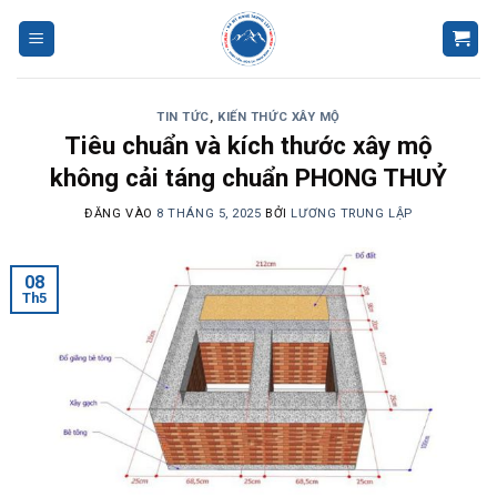
Bỏ
qua
nội
dung
TIN TỨC
,
KIẾN THỨC XÂY MỘ
Tiêu chuẩn và kích thước xây mộ
không cải táng chuẩn PHONG THUỶ
ĐĂNG VÀO
8 THÁNG 5, 2025
BỞI
LƯƠNG TRUNG LẬP
08
Th5