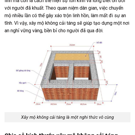
linh mà còn là cách thể hiện sự tôn kính và lòng biết ơn đối
với người đã khuất. Theo quan niệm dân gian, việc chuyển
mộ nhiều lần có thể gây xáo trộn linh hồn, làm mất đi sự an
tĩnh. Vì vậy, xây mộ không cải táng sẽ giúp tạo dựng một nơi
an nghỉ vững vàng, bền bỉ cho người đã qua đời.
Xây mộ không cải táng là một nghi thức vô cùng