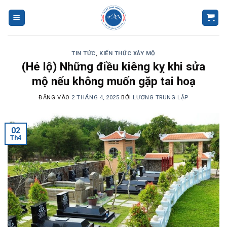
Bỏ
qua
nội
dung
TIN TỨC
,
KIẾN THỨC XÂY MỘ
(Hé lộ) Những điều kiêng kỵ khi sửa
mộ nếu không muốn gặp tai hoạ
ĐĂNG VÀO
2 THÁNG 4, 2025
BỞI
LƯƠNG TRUNG LẬP
02
Th4