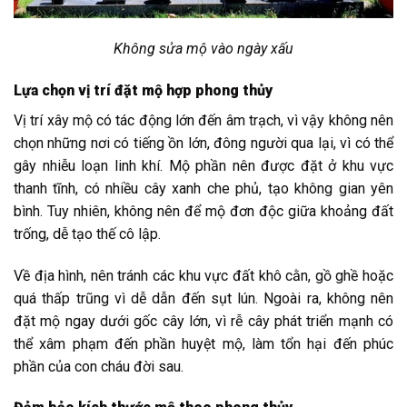
Không sửa mộ vào ngày xấu
Lựa chọn vị trí đặt mộ hợp phong thủy
Vị trí xây mộ có tác động lớn đến âm trạch, vì vậy không nên
chọn những nơi có tiếng ồn lớn, đông người qua lại, vì có thể
gây nhiễu loạn linh khí. Mộ phần nên được đặt ở khu vực
thanh tĩnh, có nhiều cây xanh che phủ, tạo không gian yên
bình. Tuy nhiên, không nên để mộ đơn độc giữa khoảng đất
trống, dễ tạo thế cô lập.
Về địa hình, nên tránh các khu vực đất khô cằn, gồ ghề hoặc
quá thấp trũng vì dễ dẫn đến sụt lún. Ngoài ra, không nên
đặt mộ ngay dưới gốc cây lớn, vì rễ cây phát triển mạnh có
thể xâm phạm đến phần huyệt mộ, làm tổn hại đến phúc
phần của con cháu đời sau.