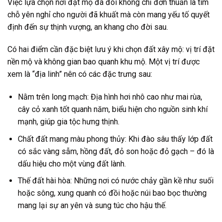
Việc lựa chọn nơi đặt mộ đá đôi không chỉ đơn thuần là tìm
chỗ yên nghỉ cho người đã khuất mà còn mang yếu tố quyết
định đến sự thịnh vượng, an khang cho đời sau.
Có hai điểm cần đặc biệt lưu ý khi chọn đất xây mộ: vị trí đặt
nền mộ và không gian bao quanh khu mộ. Một vị trí được
xem là “địa linh” nên có các đặc trưng sau:
Nằm trên long mạch: Địa hình hơi nhô cao như mai rùa,
cây cỏ xanh tốt quanh năm, biểu hiện cho nguồn sinh khí
mạnh, giúp gia tộc hưng thịnh.
Chất đất mang màu phong thủy: Khi đào sâu thấy lớp đất
có sắc vàng sẫm, hồng đất, đỏ son hoặc đỏ gạch – đó là
dấu hiệu cho một vùng đất lành.
Thế đất hài hòa: Những nơi có nước chảy gần kề như suối
hoặc sông, xung quanh có đồi hoặc núi bao bọc thường
mang lại sự an yên và sung túc cho hậu thế.