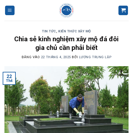
Bỏ
qua
nội
dung
TIN TỨC
,
KIẾN THỨC XÂY MỘ
Chia sẻ kinh nghiệm xây mộ đá đôi
gia chủ cần phải biết
ĐĂNG VÀO
22 THÁNG 4, 2025
BỞI
LƯƠNG TRUNG LẬP
22
Th4