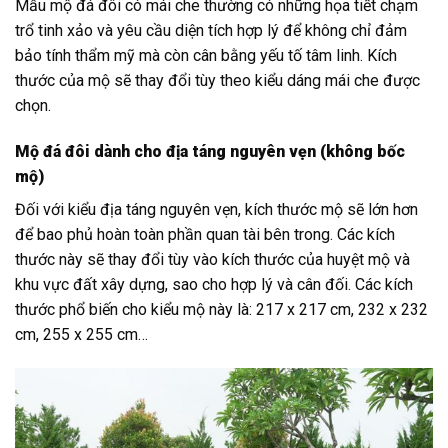
Mẫu mộ đá đôi có mái che thường có những họa tiết chạm
trổ tinh xảo và yêu cầu diện tích hợp lý để không chỉ đảm
bảo tính thẩm mỹ mà còn cân bằng yếu tố tâm linh. Kích
thước của mộ sẽ thay đổi tùy theo kiểu dáng mái che được
chọn.
Mộ đá đôi dành cho địa táng nguyên vẹn (không bốc
mộ)
Đối với kiểu địa táng nguyên vẹn, kích thước mộ sẽ lớn hơn
để bao phủ hoàn toàn phần quan tài bên trong. Các kích
thước này sẽ thay đổi tùy vào kích thước của huyệt mộ và
khu vực đất xây dựng, sao cho hợp lý và cân đối. Các kích
thước phổ biến cho kiểu mộ này là: 217 x 217 cm, 232 x 232
cm, 255 x 255 cm…