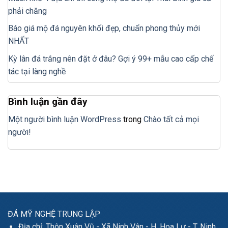
phải chăng
Báo giá mộ đá nguyên khối đẹp, chuẩn phong thủy mới
NHẤT
Kỳ lân đá trắng nên đặt ở đâu? Gợi ý 99+ mẫu cao cấp chế
tác tại làng nghề
Bình luận gần đây
Một người bình luận WordPress
trong
Chào tất cả mọi
người!
ĐÁ MỸ NGHỆ TRUNG LẬP
Địa chỉ: Thôn Xuân Vũ - Xã Ninh Vân - H. Hoa Lư - T. Ninh