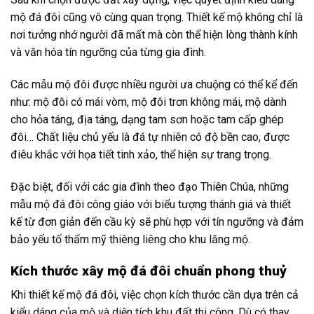
mộ đá đôi cũng vô cùng quan trọng. Thiết kế mộ không chỉ là
nơi tưởng nhớ người đã mất mà còn thể hiện lòng thành kính
và văn hóa tín ngưỡng của từng gia đình.
Các mẫu mộ đôi được nhiều người ưa chuộng có thể kể đến
như: mộ đôi có mái vòm, mộ đôi trơn không mái, mộ dành
cho hỏa táng, địa táng, dạng tam sơn hoặc tam cấp ghép
đôi… Chất liệu chủ yếu là đá tự nhiên có độ bền cao, được
điêu khắc với họa tiết tinh xảo, thể hiện sự trang trọng.
Đặc biệt, đối với các gia đình theo đạo Thiên Chúa, những
mẫu mộ đá đôi công giáo với biểu tượng thánh giá và thiết
kế từ đơn giản đến cầu kỳ sẽ phù hợp với tín ngưỡng và đảm
bảo yếu tố thẩm mỹ thiêng liêng cho khu lăng mộ.
Kích thước xây mộ đá đôi chuẩn phong thuỷ
Khi thiết kế mộ đá đôi, việc chọn kích thước cần dựa trên cả
kiểu dáng của mộ và diện tích khu đất thi công. Dù có thay