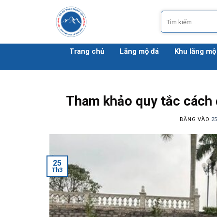
Bỏ
Tìm
qua
kiếm:
nội
dung
Trang chủ
Lăng mộ đá
Khu lăng mộ
Tham khảo quy tắc cách 
ĐĂNG VÀO
2
25
Th3