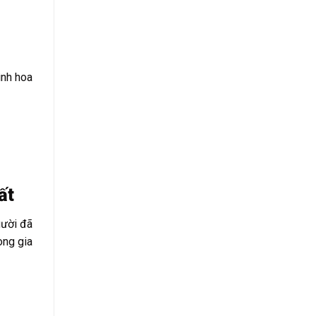
ình hoa
ất
gười đã
ong gia