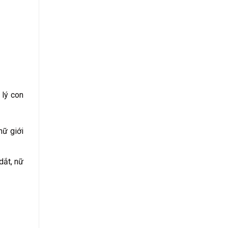
 lý con
nữ giới
dắt, nữ