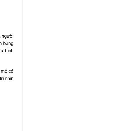
a người
ân bằng
sự bình
y mộ có
rí nhìn