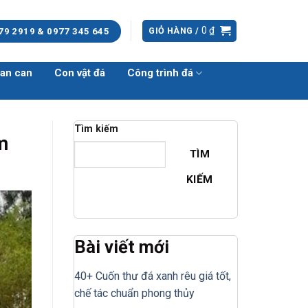
0
₫
GIỎ HÀNG /
79 2919 & 0977 345 645
an can
Con vật đá
Công trình đá
Tìm kiếm
m
TÌM
KIẾM
Bài viết mới
40+ Cuốn thư đá xanh rêu giá tốt,
chế tác chuẩn phong thủy