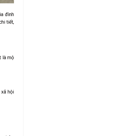
ia đình
i tiết,
t là mộ
 xã hội