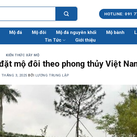
HOTLINE: 091 7
Mộ đá
Mộ đôi
Mộ đá nguyên khối
Mộ bành
L
Tin Tức
Giới thiệu
KIẾN THỨC XÂY MỘ
đặt mộ đôi theo phong thủy Việt Na
5 THÁNG 3, 2025
BỞI
LƯƠNG TRUNG LẬP