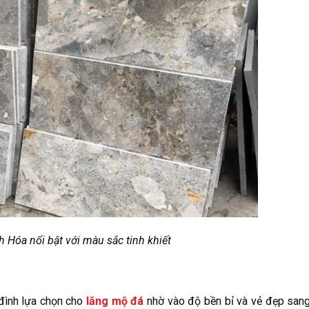
 Hóa nổi bật với màu sắc tinh khiết
 đình lựa chọn cho
lăng mộ đá
nhờ vào độ bền bỉ và vẻ đẹp sang