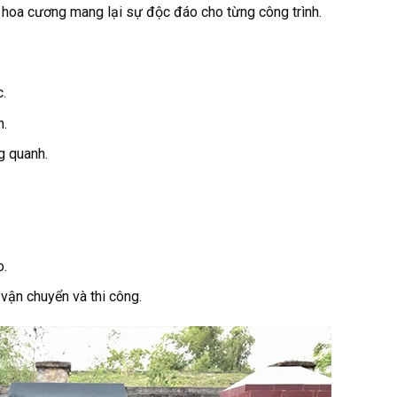
á hoa cương mang lại sự độc đáo cho từng công trình.
c.
h.
g quanh.
o.
 vận chuyển và thi công.