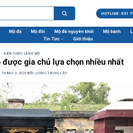
HOTLINE: 091 7
Mộ đá
Mộ đôi
Mộ đá nguyên khối
Mộ bành
L
Tin Tức
Giới thiệu
KIẾN THỨC LĂNG MỘ
 được gia chủ lựa chọn nhiều nhất
5 THÁNG 3, 2025
BỞI
LƯƠNG TRUNG LẬP