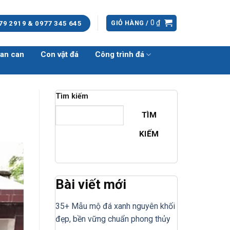
0
₫
GIỎ HÀNG /
79 2919 & 0977 345 645
an can
Con vật đá
Công trình đá
Tìm kiếm
TÌM
KIẾM
Bài viết mới
35+ Mẫu mộ đá xanh nguyên khối
đẹp, bền vững chuẩn phong thủy