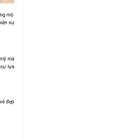
ăng mộ.
hiện sự
m mỹ mà
 sự lựa
 vẻ đẹp