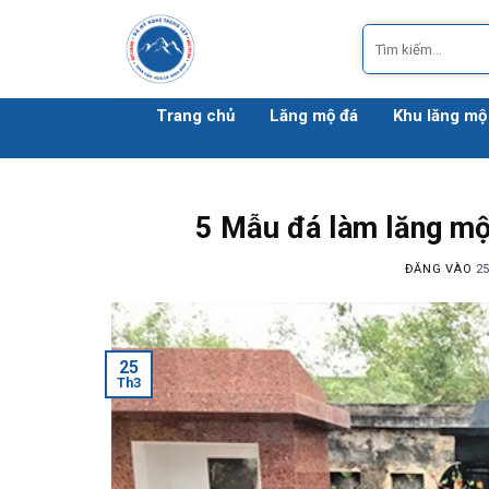
Bỏ
Tìm
qua
kiếm:
nội
dung
Trang chủ
Lăng mộ đá
Khu lăng mộ
5 Mẫu đá làm lăng mộ
ĐĂNG VÀO
2
25
Th3