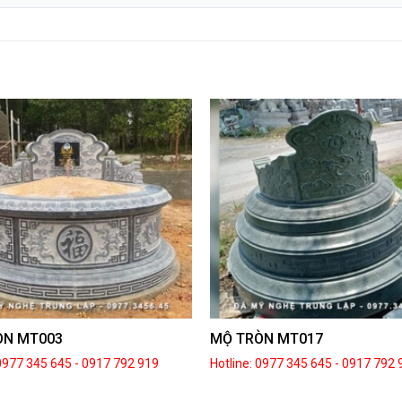
ÒN MT003
MỘ TRÒN MT017
 0977 345 645
-
0917 792 919
Hotline: 0977 345 645
-
0917 792 