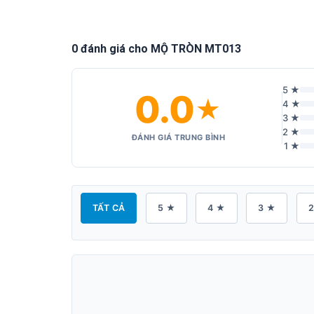
0 đánh giá cho MỘ TRÒN MT013
5 ★
0.0
★
4 ★
3 ★
2 ★
ĐÁNH GIÁ TRUNG BÌNH
1 ★
TẤT CẢ
5 ★
4 ★
3 ★
2