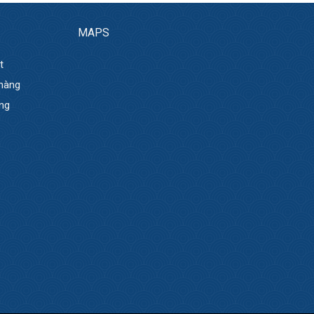
MAPS
t
 hàng
ng