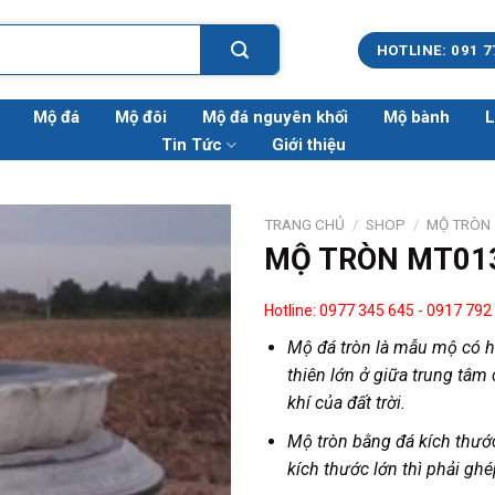
HOTLINE: 091 7
Mộ đá
Mộ đôi
Mộ đá nguyên khối
Mộ bành
L
Tin Tức
Giới thiệu
TRANG CHỦ
/
SHOP
/
MỘ TRÒN
MỘ TRÒN MT01
Hotline: 0977 345 645
-
0917 792
Mộ đá tròn là mẫu mộ có hì
thiên lớn ở giữa trung tâm
khí của đất trời.
Mộ tròn bằng đá kích thướ
kích thước lớn thì phải ghé