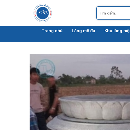
Bỏ
Tìm
qua
kiếm:
nội
dung
Trang chủ
Lăng mộ đá
Khu lăng mộ