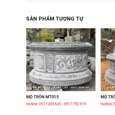
SẢN PHẨM TƯƠNG TỰ
MỘ TRÒN MT015
MỘ TR
792 919
Hotline: 0977 345 645
-
0917 792 919
Hotline: