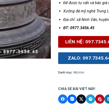
Để được tư vấn và báo giá c
Xưởng đá mỹ nghệ Trung 
Địa chỉ:
xã Ninh Vân, huyện
Đ
T: 0977.3456.45
LIÊN HỆ: 097.7345.
ZALO: 097.7345.6
Danh mục:
Mộ tròn
CHIA SẺ BÀI VIẾT NÀY: