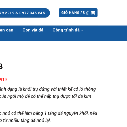
0
₫
GIỎ HÀNG /
79 2919 & 0977 345 645
an can
Con vật đá
Công trình đá
3
 919
nh dạng là khối trụ đứng với thiết kế có lỗ thông
 của ngôi mộ để có thể hấp thụ được tối đa kim
c nhỏ có thể làm bằng 1 tảng đá nguyên khối, nếu
p từ nhiều tảng đá nhỏ lại.