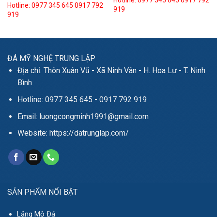
Hotline: 0977 345 645
0917 792
Hotline: 0977 345 645
0917 792
919
919
ĐÁ MỸ NGHỆ TRUNG LẬP
Địa chỉ: Thôn Xuân Vũ - Xã Ninh Vân - H. Hoa Lư - T. Ninh
Bình
Hotline: 0977 345 645 - 0917 792 919
Email: luongcongminh1991@gmail.com
Website: https://datrunglap.com/
SẢN PHẨM NỔI BẬT
Lăng Mộ Đá