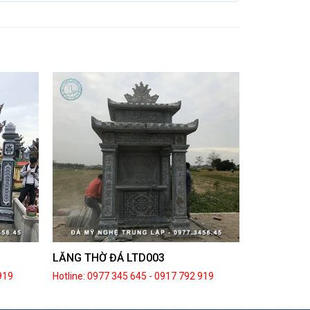
LĂNG THỜ ĐÁ LTD003
919
Hotline: 0977 345 645
-
0917 792 919