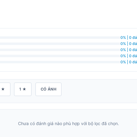
0% | 0 đá
0% | 0 đá
0% | 0 đá
0% | 0 đá
0% | 0 đá
 ★
1 ★
CÓ ẢNH
Chưa có đánh giá nào phù hợp với bộ lọc đã chọn.