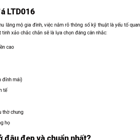
đá LTD016
 lăng mộ gia đình, việc nắm rõ thông số kỹ thuật là yếu tố quan
ết tinh xảo chắc chắn sẽ là lựa chọn đáng cân nhắc:
bền cao
n đỉnh mái)
h tế
u thờ chung
ng họ
ở đâu đẹp và chuẩn nhất?