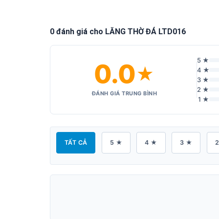
0 đánh giá cho LĂNG THỜ ĐÁ LTD016
5 ★
0.0
★
4 ★
3 ★
2 ★
ĐÁNH GIÁ TRUNG BÌNH
1 ★
TẤT CẢ
5 ★
4 ★
3 ★
2