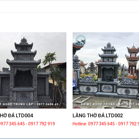
HỜ ĐÁ LTD004
LĂNG THỜ ĐÁ LTD002
 0977 345 645
-
0917 792 919
Hotline: 0977 345 645
-
0917 792 