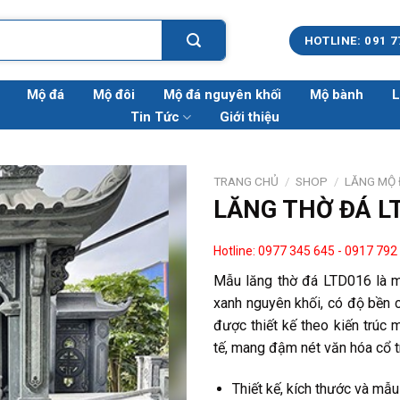
HOTLINE: 091 7
Mộ đá
Mộ đôi
Mộ đá nguyên khối
Mộ bành
L
Tin Tức
Giới thiệu
TRANG CHỦ
/
SHOP
/
LĂNG MỘ
LĂNG THỜ ĐÁ L
Hotline: 0977 345 645
-
0917 792
Mẫu lăng thờ đá LTD016 là m
xanh nguyên khối, có độ bền c
được thiết kế theo kiến trúc 
tế, mang đậm nét văn hóa cổ t
Thiết kế, kích thước và mẫ