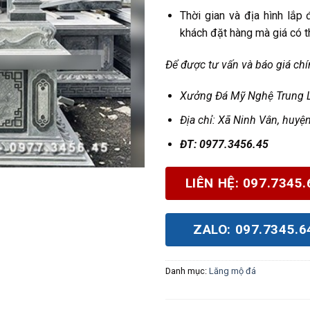
Thời gian và địa hình lắp
khách đặt hàng mà giá có t
Để được tư vấn và báo giá chín
Xưởng Đá Mỹ Nghệ Trung 
Địa chỉ: X
ã Ninh Vân, huyệ
Đ
T: 0977.3456.45
LIÊN HỆ: 097.7345.
ZALO: 097.7345.6
Danh mục:
Lăng mộ đá