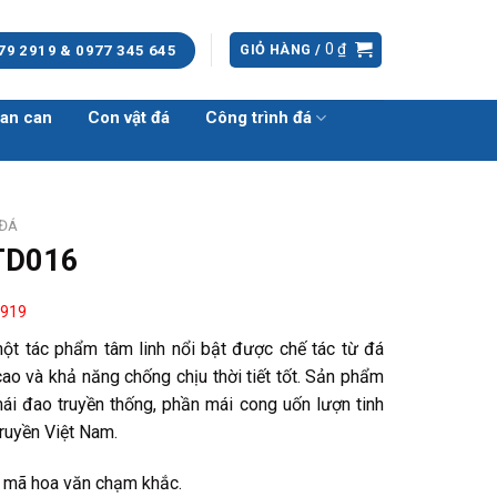
0
₫
GIỎ HÀNG /
79 2919 & 0977 345 645
an can
Con vật đá
Công trình đá
 ĐÁ
TD016
 919
ột tác phẩm tâm linh nổi bật được chế tác từ đá
ao và khả năng chống chịu thời tiết tốt. Sản phẩm
mái đao truyền thống, phần mái cong uốn lượn tinh
ruyền Việt Nam.
u mã hoa văn chạm khắc.