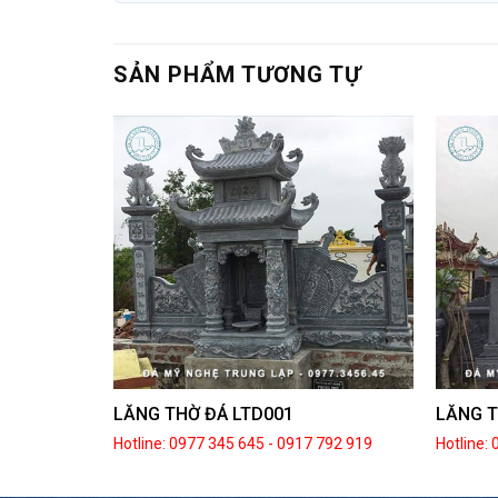
SẢN PHẨM TƯƠNG TỰ
LĂNG THỜ ĐÁ LTD001
LĂNG T
792 919
Hotline: 0977 345 645
-
0917 792 919
Hotline: