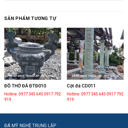
SẢN PHẨM TƯƠNG TỰ
ĐỒ THỜ ĐÁ ĐTĐ010
Cột đá CD011
Hotline: 0977 345 645
0917 792
Hotline: 0977 345 645
0917 792
919
919
ĐÁ MỸ NGHỆ TRUNG LẬP