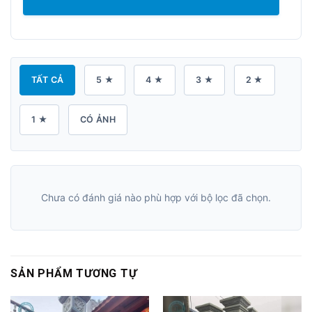
TẤT CẢ
5 ★
4 ★
3 ★
2 ★
1 ★
CÓ ẢNH
Chưa có đánh giá nào phù hợp với bộ lọc đã chọn.
SẢN PHẨM TƯƠNG TỰ