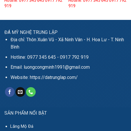
Hotline: 0977 345 645
0917 792
Hotline: 0977 345 645
0917 792
919
919
ĐÁ MỸ NGHỆ TRUNG LẬP
Địa chỉ: Thôn Xuân Vũ - Xã Ninh Vân - H. Hoa Lư - T. Ninh
Bình
Hotline: 0977 345 645 - 0917 792 919
Email: luongcongminh1991@gmail.com
Website: https://datrunglap.com/
SẢN PHẨM NỔI BẬT
Lăng Mộ Đá